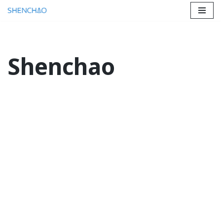
跳
至
正
Shenchao
文